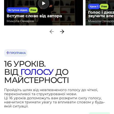
Урок 1
Free
Вступне відео
Free
Голос і дих
Вступне слово від автора
звучати вп
Микола Овчаров
Микола Овчаро
ПРОГРАМА
16 УРОКІВ.
ВІД
ГОЛОСУ
ДО
МАЙСТЕРНОСТІ
Пройдіть шлях від невпевненого голосу до чіткої,
переконливої та структурованої мови.
Ці 16 уроків допоможуть вам розкрити силу голосу,
навчитися тримати увагу та впливати словом у будь-
якій ситуації.