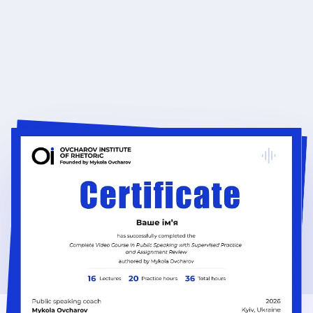
Theoretical Video Course
01
Тариф “Самостійний”. 16 академічних годин
Complete Course with Practice
02
Тариф “З наставником”. 36 академічних годин