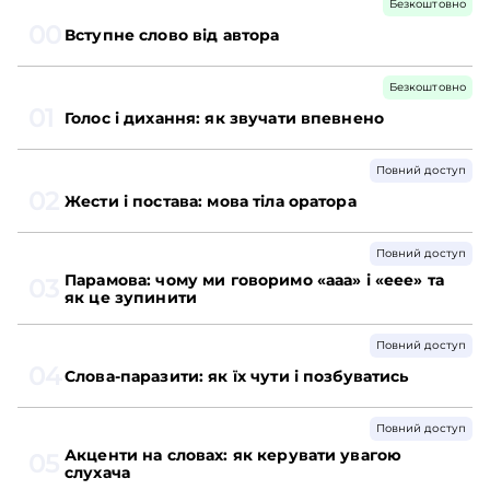
Безкоштовно
00
Вступне слово від автора
Безкоштовно
01
Голос і дихання: як звучати впевнено
Повний доступ
02
Жести і постава: мова тіла оратора
Повний доступ
Парамова: чому ми говоримо «ааа» і «еее» та
03
як це зупинити
Повний доступ
04
Слова-паразити: як їх чути і позбуватись
Повний доступ
Акценти на словах: як керувати увагою
05
слухача